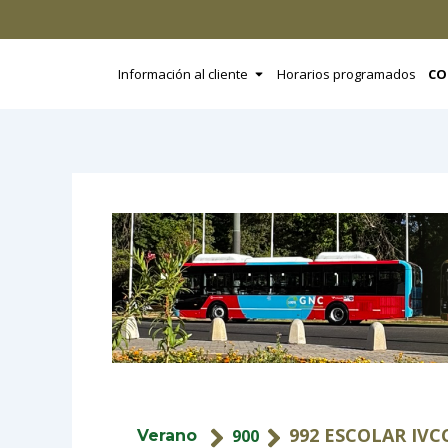
Ir
al
contenido
Open Información al clien
Información al cliente
Horarios programados
CO
992 ESCOLAR IVC
900
Verano