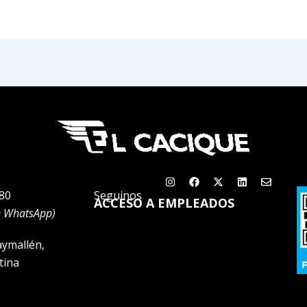
Instagram
Facebook
X-
Linkedin
Envelop
twitter
80
Seguinos
ACCESO A EMPLEADOS
e WhatsApp)
aymallén,
tina