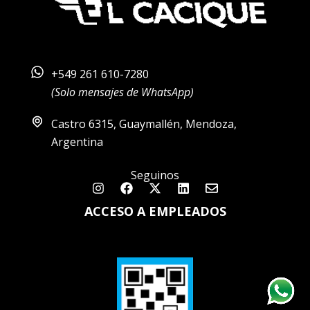
+549 261 610-7280
(Solo mensajes de WhatsApp)
Castro 6315, Guaymallén, Mendoza,
Argentina
Seguinos
Instagram
Facebook
X-
Linkedin
Envelope
twitter
ACCESO A EMPLEADOS