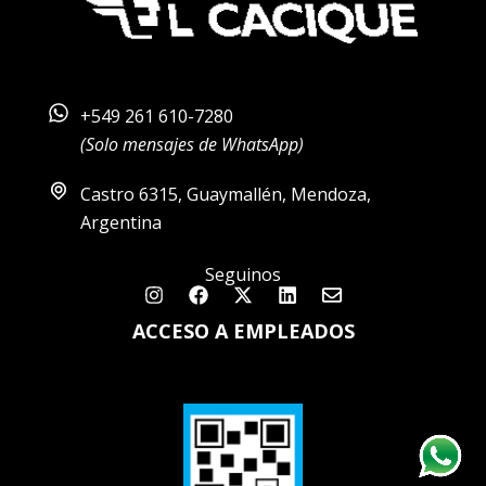
+549 261 610-7280
(Solo mensajes de WhatsApp)
Castro 6315, Guaymallén, Mendoza,
Argentina
Seguinos
Instagram
Facebook
X-
Linkedin
Envelope
twitter
ACCESO A EMPLEADOS