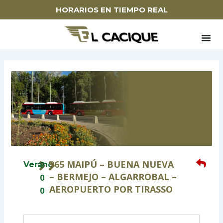
Ir
HORARIOS EN TIEMPO REAL
al
contenido
965 MAIPÚ – BUENA NUEVA
9
Verano
– BERMEJO – ALGARROBAL –
0
AEROPUERTO POR TIRASSO
0