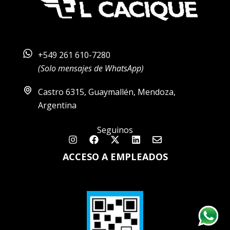
+549 261 610-7280
(Solo mensajes de WhatsApp)
Castro 6315, Guaymallén, Mendoza,
Argentina
Seguinos
Instagram
Facebook
X-
Linkedin
Envelope
twitter
ACCESO A EMPLEADOS