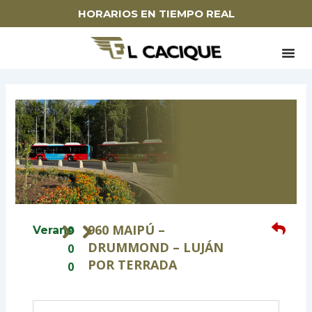
Ir
HORARIOS EN TIEMPO REAL
al
contenido
960 MAIPÚ –
9
Verano
DRUMMOND – LUJÁN
0
POR TERRADA
0