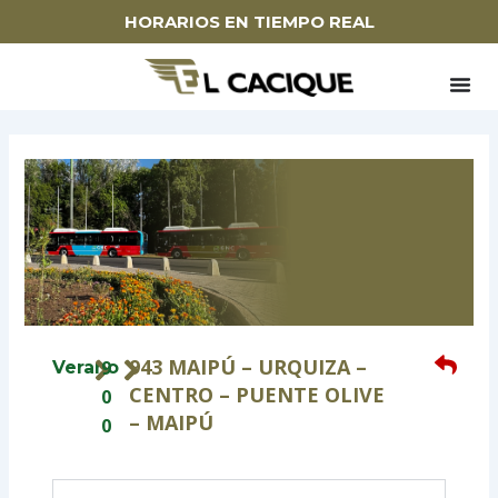
Ir
HORARIOS EN TIEMPO REAL
al
contenido
943 MAIPÚ – URQUIZA –
9
Verano
CENTRO – PUENTE OLIVE
0
– MAIPÚ
0