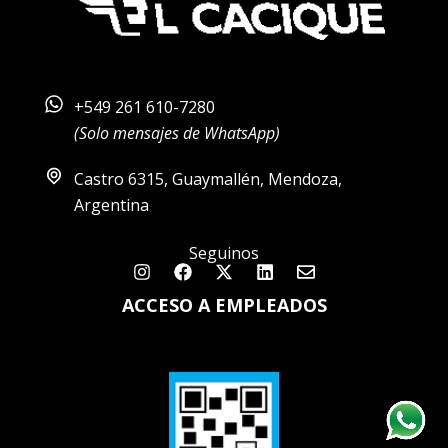
+549 261 610-7280
(Solo mensajes de WhatsApp)
Castro 6315, Guaymallén, Mendoza,
Argentina
Seguinos
Instagram
Facebook
X-
Linkedin
Envelope
twitter
ACCESO A EMPLEADOS