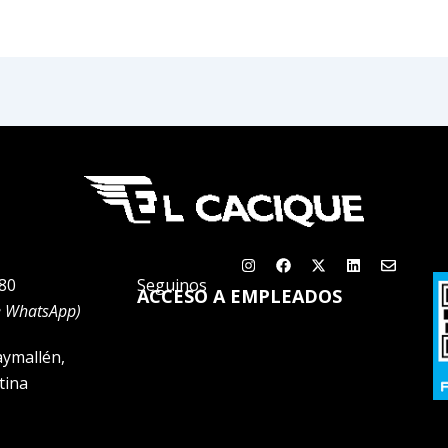
Instagram
Facebook
X-
Linkedin
Envelop
twitter
80
Seguinos
ACCESO A EMPLEADOS
e WhatsApp)
aymallén,
tina