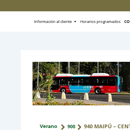
Ir
al
contenido
Open Información al clien
Información al cliente
Horarios programados
CO
940 MAIPÚ – CE
900
Verano