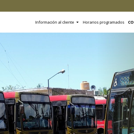
Ir
al
contenido
Open Información al clien
Información al cliente
Horarios programados
CO