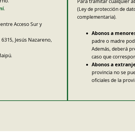
rno.
Para tramitar cualquier 
mí
.
(Ley de protección de da
complementaria).
 (entre Acceso Sur y
Abonos a menore
 6315, Jesús Nazareno,
padre o madre podr
Además, deberá pres
aipú.
caso que correspon
Abonos a extranj
provincia no se pu
oficiales de la provi